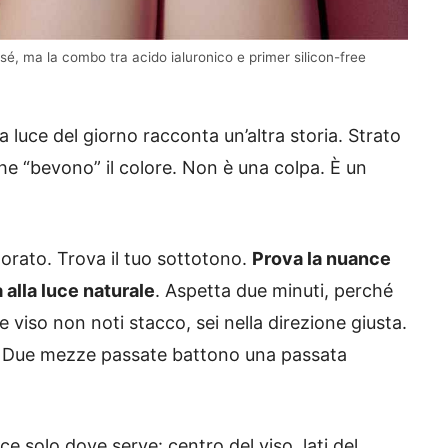
n sé, ma la combo tra acido ialuronico e primer silicon-free
la luce del giorno racconta un’altra storia. Strato
che “bevono” il colore. Non è una colpa. È un
norato. Trova il tuo sottotono.
Prova la nuance
 alla luce naturale
. Aspetta due minuti, perché
e viso non noti stacco, sei nella direzione giusta.
e. Due mezze passate battono una passata
 solo dove serve: centro del viso, lati del