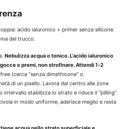
erenza
 coppia: acido ialuronico + primer senza silicone.
ima del trucco.
a.
Nebulizza acqua o tonico. L’acido ialuronico
gocce e premi, non strofinare. Attendi 1‑2
n‑free (cerca “senza dimethicone” o
 metà di un pisello. Lavora dal centro alle zone
 intervallo stabilizza lo strato e riduce il “pilling”
civola in modo uniforme, aderisce meglio e resta
ttiene acqua nello strato superficiale e