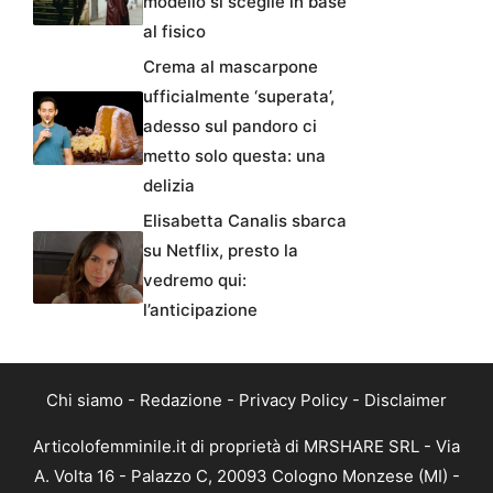
modello si sceglie in base
al fisico
Crema al mascarpone
ufficialmente ‘superata’,
adesso sul pandoro ci
metto solo questa: una
delizia
Elisabetta Canalis sbarca
su Netflix, presto la
vedremo qui:
l’anticipazione
Chi siamo
-
Redazione
-
Privacy Policy
-
Disclaimer
Articolofemminile.it di proprietà di MRSHARE SRL - Via
A. Volta 16 - Palazzo C, 20093 Cologno Monzese (MI) -